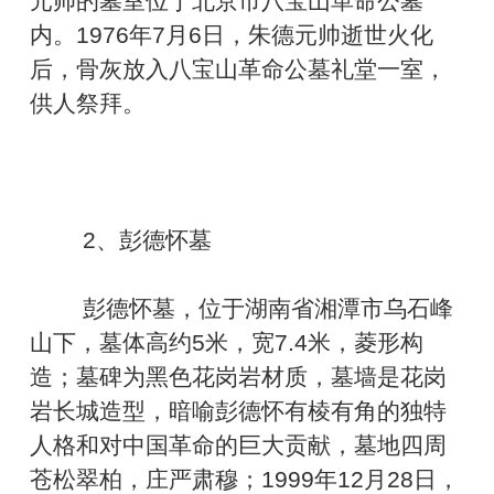
元帅的墓室位于北京市八宝山革命公墓
内。1976年7月6日，朱德元帅逝世火化
后，骨灰放入八宝山革命公墓礼堂一室，
供人祭拜。
2、彭德怀墓
彭德怀墓，位于湖南省湘潭市乌石峰
山下，墓体高约5米，宽7.4米，菱形构
造；墓碑为黑色花岗岩材质，墓墙是花岗
岩长城造型，暗喻彭德怀有棱有角的独特
人格和对中国革命的巨大贡献，墓地四周
苍松翠柏，庄严肃穆；1999年12月28日，