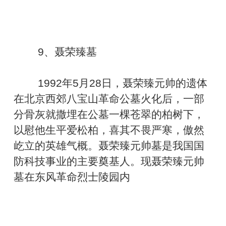
9、聂荣臻墓
1992年5月28日，聂荣臻元帅的遗体
在北京西郊八宝山革命公墓火化后，一部
分骨灰就撒埋在公墓一棵苍翠的柏树下，
以慰他生平爱松柏，喜其不畏严寒，傲然
屹立的英雄气概。聂荣臻元帅墓是我国国
防科技事业的主要奠基人。现聂荣臻元帅
墓在东风革命烈士陵园内