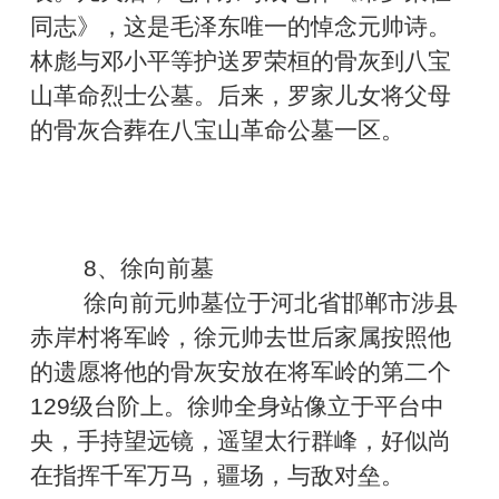
同志》，这是毛泽东唯一的悼念元帅诗。
林彪与邓小平等护送罗荣桓的骨灰到八宝
山革命烈士公墓。后来，罗家儿女将父母
的骨灰合葬在八宝山革命公墓一区。
8、徐向前墓
徐向前元帅墓位于河北省邯郸市涉县
赤岸村将军岭，徐元帅去世后家属按照他
的遗愿将他的骨灰安放在将军岭的第二个
129级台阶上。徐帅全身站像立于平台中
央，手持望远镜，遥望太行群峰，好似尚
在指挥千军万马，疆场，与敌对垒。