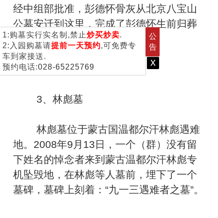
经中组部批准，彭德怀骨灰从北京八宝山
公墓安迁到这里，完成了彭德怀生前归葬
1:购墓实行实名制,禁止
炒买炒卖
.
公
乌石家乡的夙愿。
2:入园购墓请
提前一天预约
,可免费专
告
车到家接送.
x
预约电话:
028-65225769
3、林彪墓
林彪墓位于蒙古国温都尔汗林彪遇难
地。2008年9月13日，一个（群）没有留
下姓名的悼念者来到蒙古温都尔汗林彪专
机坠毁地，在林彪等人墓前，埋下了一个
墓碑，墓碑上刻着：“九一三遇难者之墓”。