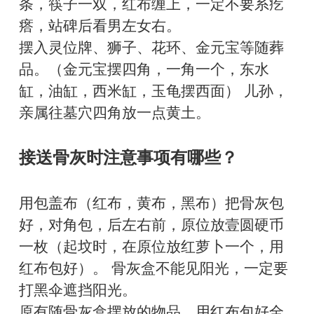
条，筷子一双，红布缠上，一定不要系疙
瘩，站碑后看男左女右。
摆入灵位牌、狮子、花环、金元宝等随葬
品。（金元宝摆四角，一角一个，东水
缸，油缸，西米缸，玉龟摆西面） 儿孙，
亲属往墓穴四角放一点黄土。
接送骨灰时注意事项有哪些？
用包盖布（红布，黄布，黑布）把骨灰包
好，对角包，后左右前，原位放壹圆硬币
一枚（起坟时，在原位放红萝卜一个，用
红布包好）。 骨灰盒不能见阳光，一定要
打黑伞遮挡阳光。
原有随骨灰盒摆放的物品，用红布包好全