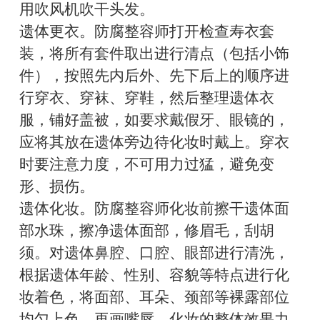
用吹风机吹干头发。
遗体更衣。防腐整容师打开检查寿衣套
装，将所有套件取出进行清点（包括小饰
件），按照先内后外、先下后上的顺序进
行穿衣、穿袜、穿鞋，然后整理遗体衣
服，铺好盖被，如要求戴假牙、眼镜的，
应将其放在遗体旁边待化妆时戴上。穿衣
时要注意力度，不可用力过猛，避免变
形、损伤。
遗体化妆。防腐整容师化妆前擦干遗体面
部水珠，擦净遗体面部，修眉毛，刮胡
须。对遗体鼻腔、口腔、眼部进行清洗，
根据遗体年龄、性别、容貌等特点进行化
妆着色，将面部、耳朵、颈部等裸露部位
均匀上色，再画嘴唇。化妆的整体效果力