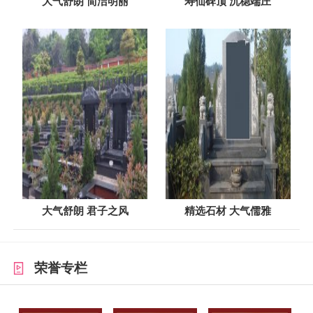
大气舒朗 简洁明丽
寿仙碑顶 沉稳端庄
大气舒朗 君子之风
精选石材 大气儒雅
荣誉专栏