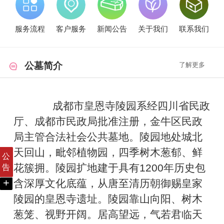
服务流程
客户服务
新闻公告
关于我们
联系我们
公墓简介
了解更多
成都市皇恩寺陵园系经四川省民政
厅、成都市民政局批准注册，金牛区民政
局主管合法社会公共墓地。陵园地处城北
天回山，毗邻植物园，四季树木葱郁、鲜
公
花簇拥。陵园扩地建于具有1200年历史包
告
+
含深厚文化底蕴，从唐至清历朝御赐皇家
陵园的皇恩寺遗址。陵园靠山向阳、树木
葱笼、视野开阔。居高望远，气若君临天