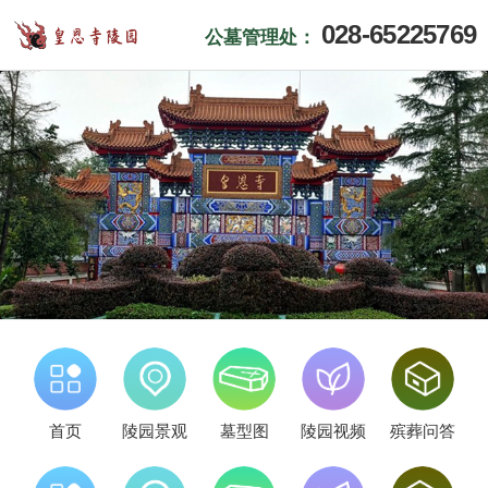
028-65225769
公墓管理处：
首页
陵园景观
墓型图
陵园视频
殡葬问答