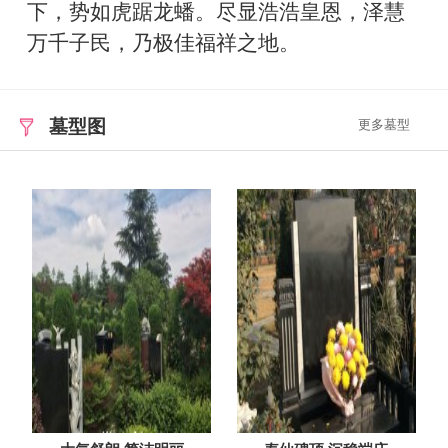
下，势如虎踞龙蟠。尽显浩浩皇恩，泽慧
万千子民，乃极佳福祥之地。
墓型图
更多墓型