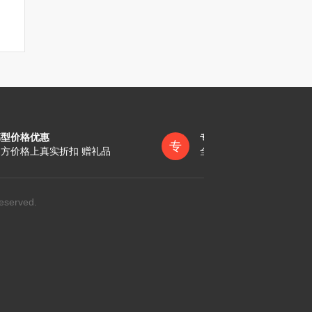
墓型价格优惠
专员一对一服务
专
方价格上真实折扣 赠礼品
全称陪同办理各项手续
eserved.