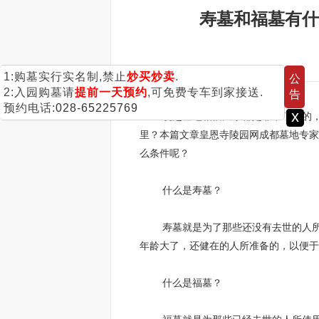
寿墓和福墓有什
1:购墓实行实名制,禁止
炒买炒卖
.
公
2:入园购墓请
提前一天预约
,可免费专车到家接送.
告
预约电话:
028-65225769
x
说起墓地相信大家都是非常了解的，但
里？本篇文章皇恩寺陵园网成都墓地专家
么条件呢？
什么是寿墓？
寿墓就是为了那些还没有去世的人所使
年龄大了，还健在的人所准备的，以便于
什么是福墓？