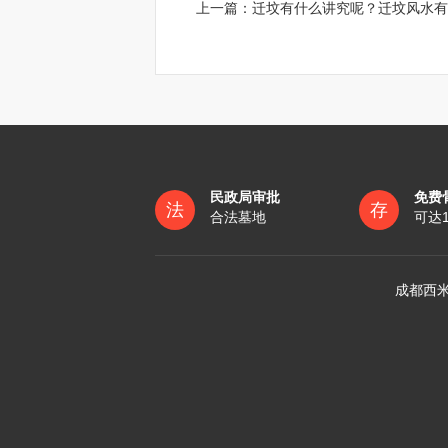
上一篇：
迁坟有什么讲究呢？迁坟风水有
民政局审批
免费
法
存
合法墓地
可达
成都西米