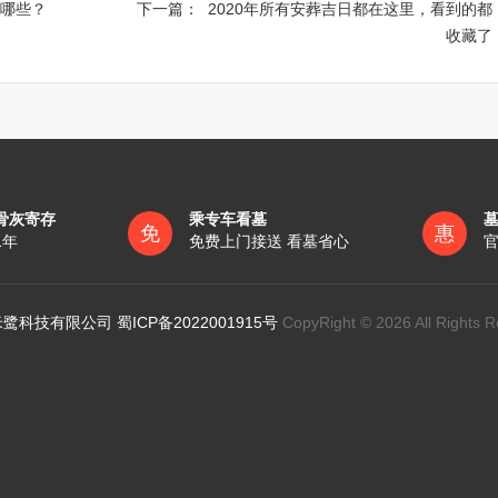
哪些？
下一篇：
2020年所有安葬吉日都在这里，看到的都
收藏了
骨灰寄存
乘专车看墓
免
惠
1年
免费上门接送 看墓省心
官
鹭科技有限公司 蜀ICP备2022001915号
CopyRight © 2026 All Rights R